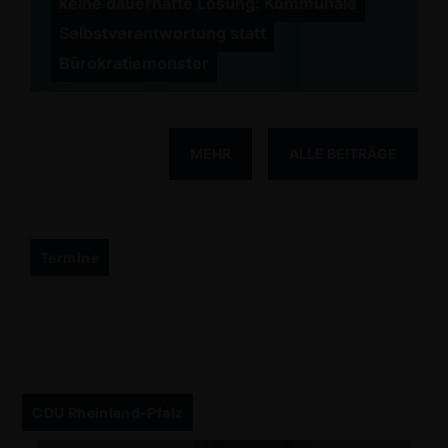
keine dauerhafte Lösung: Kommunale
Selbstverantwortung statt
Bürokratiemonster
MEHR
ALLE BEITRÄGE
Termine
CDU Rheinland-Pfalz