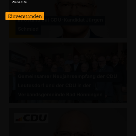
Webseite.
Einverstanden
Infostand mit CDU-Kandidat Jürgen
Schmied
Gemeinsamer Neujahrsempfang der CDU
Leutesdorf und der CDU in der
Verbandsgemeinde Bad Hönningen