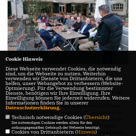
Cookie Hinweis
Diese Webseite verwendet Cookies, die notwendig
sind, um die Webseite zu nutzen. Weiterhin
verwenden wir Dienste von Drittanbietern, die uns
helfen, unser Webangebot zu verbessern (Website-
Ende Oktober besuchte eine große Gruppe die
Optmierung). Für die Verwendung bestimmter
Weinmanufaktur „Rebenwächter“ auf Gut Hubertusburg.
Dienste, benötigen wir Ihre Einwilligung. Ihre
Einwilligung können Sie jederzeit widerrufen. Weitere
Geschäftsführer Alexander Klimetzki führte durch das
Informationen finden Sie in unserer
weitläufige Gelände und zeigte stolz, in welche Richtung
Datenschutzerklärung
.
sich Gut Hubertusburg weiterentwickelt. Im Innenhof, in
Technisch notwendige Cookies (
Übersicht
)
den vielfältigen, ansprechend hergerichteten Räumen im
Die notwendigen Cookies werden allein für den
historischen Gebäude, im Teehaus oder auf der dieses
ordnungsgemäßen Gebrauch der Webseite benötigt.
Cookies von Drittanbietern (
Hinweis
)
umgebenden Rhein-Terrasse kann man die Rebenwächter-