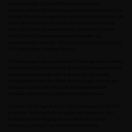
Das vorrangige Ziel der CDU muss es sein, das
Direktmandat im Wahlkreis zu gewinnen und dauerhaft zu
sichern. Besonders angesichts der Herausforderungen, die
durch die beschlossene Wahlrechtsreform zu erwarten
sind, halte ich es für entscheidend, dass die CDU einen
durchdachten Generationswechsel einleitet, um
sicherzustellen, dass der Wahlkreis auch in Zukunft fest in
CDU-Hand bleibt,“ erklärte Demuth.
Mit ihrer langjährigen politischen Erfahrung, drei souverän
gewonnenen Direktmandaten in ihrem Landtagswahlkreis
und einem herausragenden Ergebnis bei der letzten
Kommunalwahl ist Ellen Demuth überzeugt, dass sie das
Direktmandat für die CDU im Bundestagswahlkreis
Neuwied-Altenkirchen erfolgreich erringen kann.
Es wäre mir eine große Ehre, den Wahlkampf für die CDU
zu führen, stets das Ziel vor Augen, die Menschen und
Anliegen unserer Region als neue Stimme in Berlin
vertreten zu dürfen,“ so Demuth abschließend.