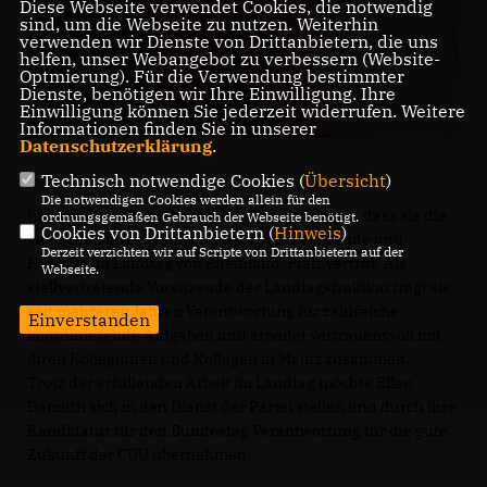
Diese Webseite verwendet Cookies, die notwendig
sind, um die Webseite zu nutzen. Weiterhin
verwenden wir Dienste von Drittanbietern, die uns
helfen, unser Webangebot zu verbessern (Website-
Optmierung). Für die Verwendung bestimmter
Dienste, benötigen wir Ihre Einwilligung. Ihre
Einwilligung können Sie jederzeit widerrufen. Weitere
Informationen finden Sie in unserer
Datenschutzerklärung
.
Technisch notwendige Cookies (
Übersicht
)
Die notwendigen Cookies werden allein für den
In ihrer Bewerbung hebt Ellen Demuth hervor, dass sie die
ordnungsgemäßen Gebrauch der Webseite benötigt.
Cookies von Drittanbietern (
Hinweis
)
Menschen ihres Wahlkreises mit großer Freude und
Derzeit verzichten wir auf Scripte von Drittanbietern auf der
Hingabe im Landtag von Rheinland-Pfalz vertritt. Als
Webseite.
stellvertretende Vorsitzende der Landtagsfraktion trägt sie
seit mehreren Jahren Verantwortung für zahlreiche
Einverstanden
koordinierende Aufgaben und arbeitet vertrauensvoll mit
ihren Kolleginnen und Kollegen in Mainz zusammen.
Trotz der erfüllenden Arbeit im Landtag möchte Ellen
Demuth sich in den Dienst der Partei stellen und durch ihre
Kandidatur für den Bundestag Verantwortung für die gute
Zukunft der CDU übernehmen.