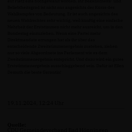
auf Platz eins hochgewählt worden. Ihr Bekanntheits- und
Beliebtheitsgrad ist nicht nur angesichts der Kürze des
Wahlkampfes von Bedeutung. Er ist auch angesichts des
neuen Wahlrechtes sehr wichtig, weil künftig eine einfache
Mehrheit der Erststimmen nicht mehr ausreicht, um in den
Bundestag einzuziehen. Wenn eine Partei mehr
Direktmandate errungen hat als ihr über das
entscheidende Zweitstimmenergebnis zustehen, ziehen
nur so viele Abgeordnete ins Parlament wie es dem
Zweitstimmenergebnis entspricht. Und dazu wird ein gutes
Erststimmenergebnis ausschlaggebend sein. Dafür ist Ellen
Demuth die beste Garantin!
19.11.2024, 12:24 Uhr
Quelle:
CDU Gemeindeverband Bad Hönningen