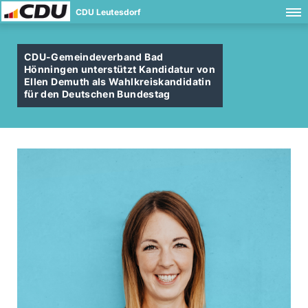
CDU Leutesdorf
CDU-Gemeindeverband Bad
Hönningen unterstützt Kandidatur von
Ellen Demuth als Wahlkreiskandidatin
für den Deutschen Bundestag