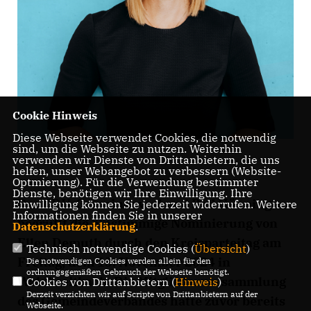
Cookie Hinweis
Diese Webseite verwendet Cookies, die notwendig
sind, um die Webseite zu nutzen. Weiterhin
verwenden wir Dienste von Drittanbietern, die uns
helfen, unser Webangebot zu verbessern (Website-
Optmierung). Für die Verwendung bestimmter
Dienste, benötigen wir Ihre Einwilligung. Ihre
Der CDU-Gemeindeverband Bad Hönningen
Einwilligung können Sie jederzeit widerrufen. Weitere
Informationen finden Sie in unserer
begrüßt die einstimmige Nominierung von
Datenschutzerklärung
.
Ellen Demuth durch den Kreisparteitag am
Technisch notwendige Cookies (
Übersicht
)
Freitag, dem 15. November 2024 in
Die notwendigen Cookies werden allein für den
ordnungsgemäßen Gebrauch der Webseite benötigt.
Waldbreitbach. Die Mitgliederversammlung
Cookies von Drittanbietern (
Hinweis
)
Derzeit verzichten wir auf Scripte von Drittanbietern auf der
des Gemeindeverbandes hatte zuvor bereits
Webseite.