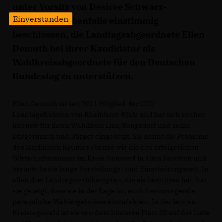
unter Vorsitz von Desiree Schwarz-
Einverstanden
Hofenbitzer ebenfalls einstimmig
beschlossen, die Landtagsabgeordnete Ellen
Demuth bei ihrer Kandidatur als
Wahlkreisabgeordnete für den Deutschen
Bundestag zu unterstützen.
Ellen Demuth ist seit 2011 Mitglied der CDU-
Landtagsfraktion von Rheinland-Pfalz und hat sich seither
intensiv für ihren Wahlkreis Linz/Rengsdorf und seine
Bürgerinnen und Bürger eingesetzt. Sie kennt die Probleme
des ländlichen Raumes ebenso wie die des erfolgreichen
Wirtschaftsraumes im Kreis Neuwied in allen Facetten und
braucht keine lange Vorstellungs- und Einarbeitungszeit. In
allen drei Landtagswahlkämpfen, die sie bestritten hat, hat
sie gezeigt, dass sie in der Lage ist, auch hervorragende
persönliche Wahlergebnisse einzufahren. In der letzten
Kreistagswahl ist sie von dem hinteren Platz 23 auf der Liste