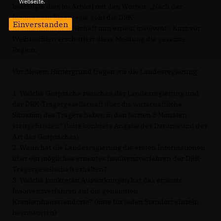
Webseite.
bestätigte dies im Artikel mit den Worten: „Nach der
Insolvenz in Eigenregie geht die DRK-
Einverstanden
Krankenhausgesellschaft nun erneut insolvent“. Kurz vor
Weihnachten erschüttert diese Meldung die gesamte
Region.
Vor diesem Hintergrund fragen wir die Landesregierung:
1. Welche Gespräche zwischen der Landesregierung und
der DRK-Trägergesellschaft über die wirtschaftliche
Situation des Trägers haben in den letzten 3 Monaten
stattgefunden? (bitte konkrete Angabe des Datums und der
Art des Gespräches)
2. Wann hat die Landesregierung die ersten Informationen
über ein mögliches erneutes Insolvenzverfahren der DRK-
Trägergesellschaft erhalten?
3. Welche konkreten Auswirkungen hat das erneute
Insolvenzverfahren auf die genannten
Krankenhausstandorte? (bitte für jeden Standort einzeln
beantworten)