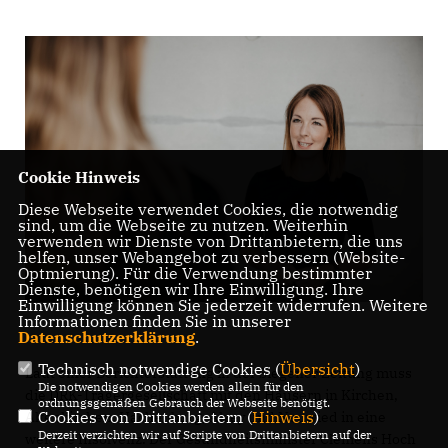
Cookie Hinweis
Diese Webseite verwendet Cookies, die notwendig
sind, um die Webseite zu nutzen. Weiterhin
verwenden wir Dienste von Drittanbietern, die uns
helfen, unser Webangebot zu verbessern (Website-
Optmierung). Für die Verwendung bestimmter
Dienste, benötigen wir Ihre Einwilligung. Ihre
Einwilligung können Sie jederzeit widerrufen. Weitere
Informationen finden Sie in unserer
Datenschutzerklärung
.
Technisch notwendige Cookies (
Übersicht
)
Laut einer Berichterstattung in der Siegener Zeitung muss
Die notwendigen Cookies werden allein für den
die DRK-Trägergesellschaft mit den Häusern in Kirchen,
ordnungsgemäßen Gebrauch der Webseite benötigt.
Cookies von Drittanbietern (
Hinweis
)
Altenkirchen, Hachenburg, Alzey und Neuwied in eine
Derzeit verzichten wir auf Scripte von Drittanbietern auf der
weitere Insolvenz. Der Gesundheitsminister Clemens Hoch